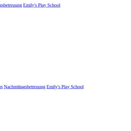
gsbetreuung
Emily's Play School
en
Nachmittagsbetreuung
Emily's Play School