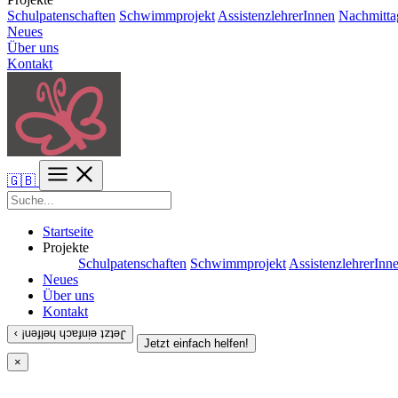
Schulpatenschaften
Schwimmprojekt
AssistenzlehrerInnen
Nachmitta
Neues
Über uns
Kontakt
🇬🇧
Startseite
Projekte
Schulpatenschaften
Schwimmprojekt
AssistenzlehrerInn
Neues
Über uns
Kontakt
Jetzt einfach helfen! ›
Jetzt einfach helfen!
×