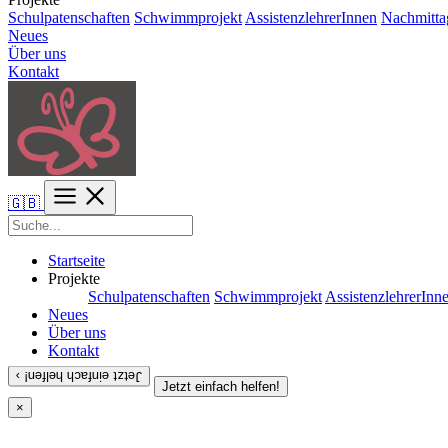
Schulpatenschaften
Schwimmprojekt
AssistenzlehrerInnen
Nachmitta
Neues
Über uns
Kontakt
🇬🇧
Startseite
Projekte
Schulpatenschaften
Schwimmprojekt
AssistenzlehrerInn
Neues
Über uns
Kontakt
Jetzt einfach helfen! ›
Jetzt einfach helfen!
×