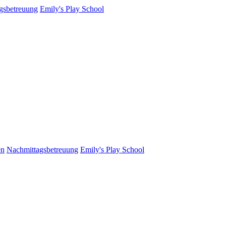
gsbetreuung
Emily's Play School
en
Nachmittagsbetreuung
Emily's Play School