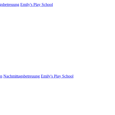
gsbetreuung
Emily's Play School
en
Nachmittagsbetreuung
Emily's Play School