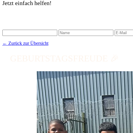
Jetzt einfach helfen!
← Zurück zur Übersicht
GEBURTSTAGSFREUDE 🎉