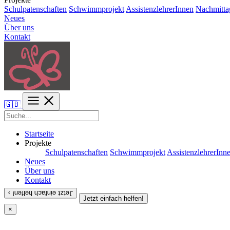
Schulpatenschaften
Schwimmprojekt
AssistenzlehrerInnen
Nachmitta
Neues
Über uns
Kontakt
🇬🇧
Startseite
Projekte
Schulpatenschaften
Schwimmprojekt
AssistenzlehrerInn
Neues
Über uns
Kontakt
Jetzt einfach helfen! ›
Jetzt einfach helfen!
×