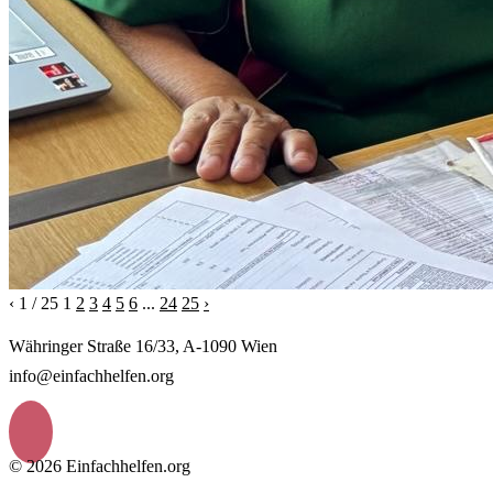
‹
1 / 25
1
2
3
4
5
6
...
24
25
›
Währinger Straße 16/33, A-1090 Wien
info@einfachhelfen.org
© 2026 Einfachhelfen.org