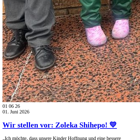
01
06
26
01. Juni 2026
Wir stellen vor: Zoleka Shihepo! 💛
„Ich möchte, dass unsere Kinder Hoffnung und eine bessere