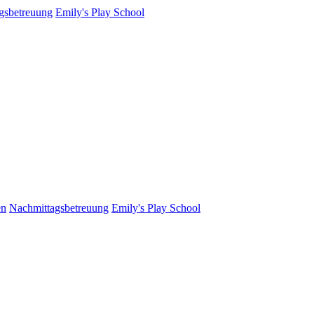
gsbetreuung
Emily's Play School
en
Nachmittagsbetreuung
Emily's Play School