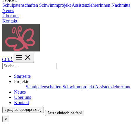
Schulpatenschaften
Schwimmprojekt
AssistenzlehrerInnen
Nachmitta
Neues
Über uns
Kontakt
🇬🇧
Startseite
Projekte
Schulpatenschaften
Schwimmprojekt
AssistenzlehrerInn
Neues
Über uns
Kontakt
Jetzt einfach helfen! ›
Jetzt einfach helfen!
×